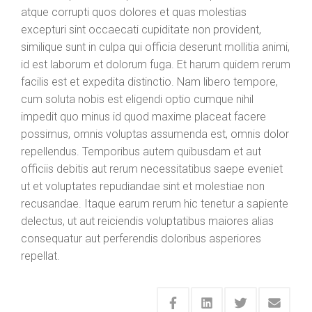
atque corrupti quos dolores et quas molestias
excepturi sint occaecati cupiditate non provident,
similique sunt in culpa qui officia deserunt mollitia animi,
id est laborum et dolorum fuga. Et harum quidem rerum
facilis est et expedita distinctio. Nam libero tempore,
cum soluta nobis est eligendi optio cumque nihil
impedit quo minus id quod maxime placeat facere
possimus, omnis voluptas assumenda est, omnis dolor
repellendus. Temporibus autem quibusdam et aut
officiis debitis aut rerum necessitatibus saepe eveniet
ut et voluptates repudiandae sint et molestiae non
recusandae. Itaque earum rerum hic tenetur a sapiente
delectus, ut aut reiciendis voluptatibus maiores alias
consequatur aut perferendis doloribus asperiores
repellat.