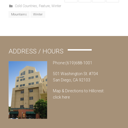
Cold Countries
,
Feature
,
Winter
Mountains
Winter
ADDRESS / HOURS
Phone:(619)688-1001
501 Washington St. #704
San Diego, CA 92103
Map & Directions to Hillcrest:
click here